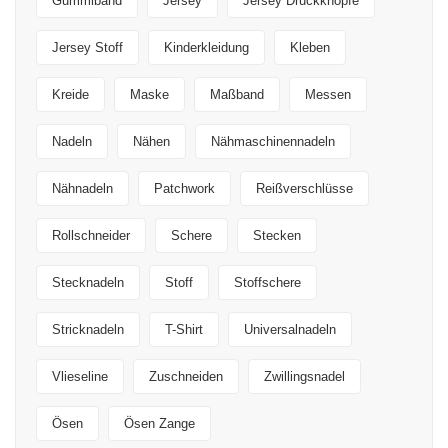
Gummiband
Jersey
Jersey Druckknöpfe
Jersey Stoff
Kinderkleidung
Kleben
Kreide
Maske
Maßband
Messen
Nadeln
Nähen
Nähmaschinennadeln
Nähnadeln
Patchwork
Reißverschlüsse
Rollschneider
Schere
Stecken
Stecknadeln
Stoff
Stoffschere
Stricknadeln
T-Shirt
Universalnadeln
Vlieseline
Zuschneiden
Zwillingsnadel
Ösen
Ösen Zange