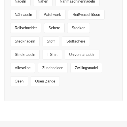
Nadeln
Nähen
Nähmaschinennadeln
Nähnadeln
Patchwork
Reißverschlüsse
Rollschneider
Schere
Stecken
Stecknadeln
Stoff
Stoffschere
Stricknadeln
T-Shirt
Universalnadeln
Vlieseline
Zuschneiden
Zwillingsnadel
Ösen
Ösen Zange